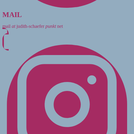
MAIL
mail
at
judith-schaefer
punkt
net