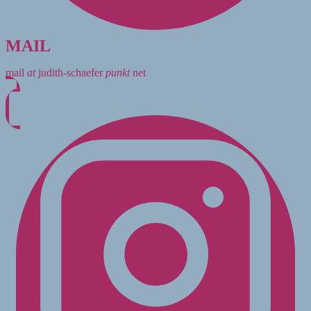
MAIL
mail
at
judith-schaefer
punkt
net