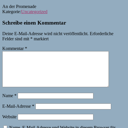
An der Promenade
Kategorie:
Uncategorized
Schreibe einen Kommentar
Deine E-Mail-Adresse wird nicht veröffentlicht.
Erforderliche
Felder sind mit
*
markiert
Kommentar
*
Name
*
E-Mail-Adresse
*
Website
Name, E-Mail-Adresse und Website in diesem Browser für