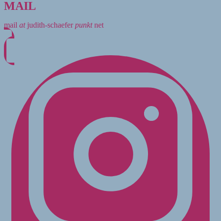
MAIL
mail
at
judith-schaefer
punkt
net