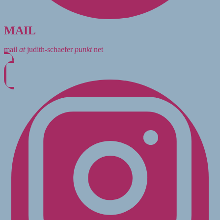
MAIL
mail
at
judith-schaefer
punkt
net