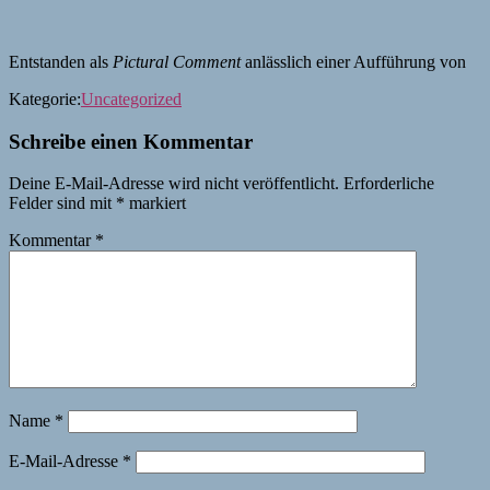
Entstanden als
Pictural Comment
anlässlich einer Aufführung von
Kategorie:
Uncategorized
Schreibe einen Kommentar
Deine E-Mail-Adresse wird nicht veröffentlicht.
Erforderliche
Felder sind mit
*
markiert
Kommentar
*
Name
*
E-Mail-Adresse
*