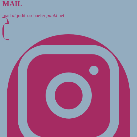
MAIL
mail
at
judith-schaefer
punkt
net