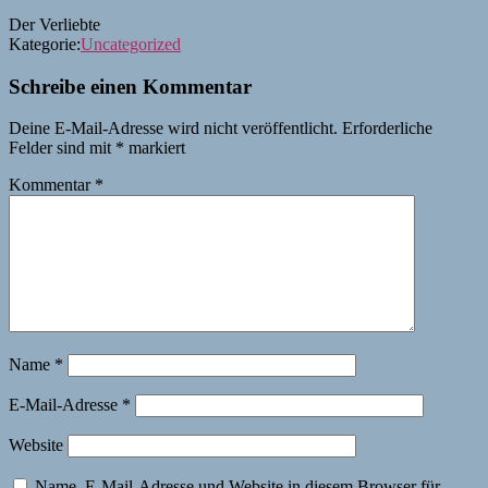
Der Verliebte
Kategorie:
Uncategorized
Schreibe einen Kommentar
Deine E-Mail-Adresse wird nicht veröffentlicht.
Erforderliche
Felder sind mit
*
markiert
Kommentar
*
Name
*
E-Mail-Adresse
*
Website
Name, E-Mail-Adresse und Website in diesem Browser für